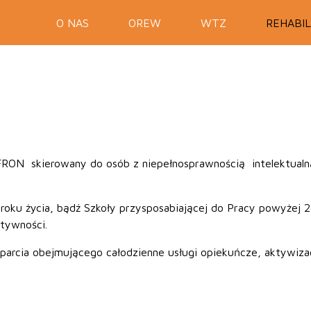
O NAS
OREW
WTZ
REHABIL
 PFRON skierowany do osób z niepełnosprawnością intelektua
ku życia, bądź Szkoły przysposabiającej do Pracy powyżej 24 
ktywności.
arcia obejmującego całodzienne usługi opiekuńcze, aktywizację
: