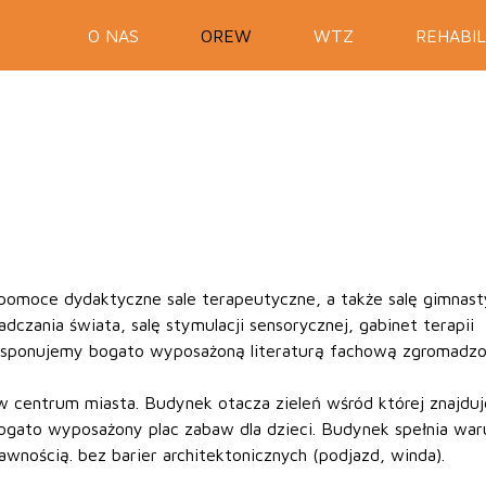
O NAS
OREW
WTZ
REHABIL
pomoce dydaktyczne sale terapeutyczne, a także salę gimnast
dczania świata, salę stymulacji sensorycznej, gabinet terapii
. Dysponujemy bogato wyposażoną literaturą fachową zgromadz
w centrum miasta. Budynek otacza zieleń wśród której znajduj
ato wyposażony plac zabaw dla dzieci. Budynek spełnia war
wnością. bez barier architektonicznych (podjazd, winda).