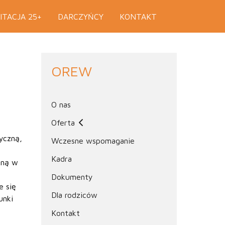
ITACJA 25+
DARCZYŃCY
KONTAKT
OREW
O nas
Oferta
yczną,
Wczesne wspomaganie
Kadra
oną w
Dokumenty
e się
Dla rodziców
unki
Kontakt