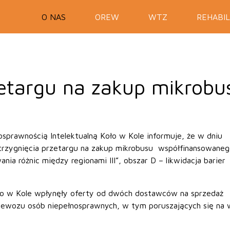
O NAS
OREW
WTZ
REHABIL
zetargu na zakup mikrobu
sprawnością Intelektualną Koło w Kole informuje, że w dniu
strzygnięcia przetargu na zakup mikrobusu współfinansowaneg
różnic między regionami III”, obszar D – likwidacja barier
o w Kole wpłynęły oferty od dwóch dostawców na sprzedaż
ewozu osób niepełnosprawnych, w tym poruszających się na