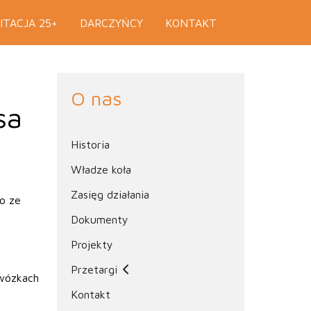
ITACJA 25+
DARCZYŃCY
KONTAKT
O nas
sa
Historia
Władze koła
Zasięg działania
o ze
Dokumenty
Projekty
Przetargi
 wózkach
Kontakt