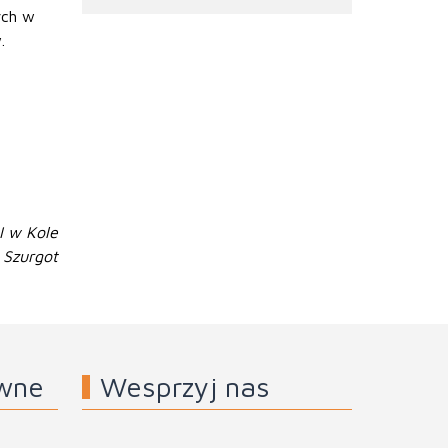
ych w
.
I w Kole
 Szurgot
awne
Wesprzyj nas